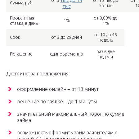
тыс до 14
от 3
от 15 тыс до
от 1
Сумма, руб
55 тыс
1
тыс
Процентная
от 0,09% до
1%
ставка, в день
1%
от 10 до 48
Срок
от 3 до 29 дней
недель
раз в две
Погашение
единовременно
недели
Достоинства предложения:
оформление онлайн – от 10 минут
решение по заявке – до 1 минуты
значительный максимальный порог по сумме
займа
возможность оформить займ заявителям с
плохой КИ, пенсионерам, студентам,