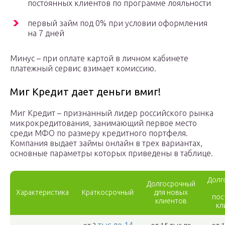
постоянных клиентов по программе лояльности
первый займ под 0% при условии оформления
на 7 дней
Минус – при оплате картой в личном кабинете
платежный сервис взимает комиссию.
Миг Кредит дает деньги вмиг!
Миг Кредит – признанный лидер российского рынка
микрокредитования, занимающий первое место
среди МФО по размеру кредитного портфеля.
Компания выдает займы онлайн в трех вариантах,
основные параметры которых приведены в таблице.
Долг
Долгосрочный
Характеристика
Краткосрочный
для новых
пос
клиентов
кл