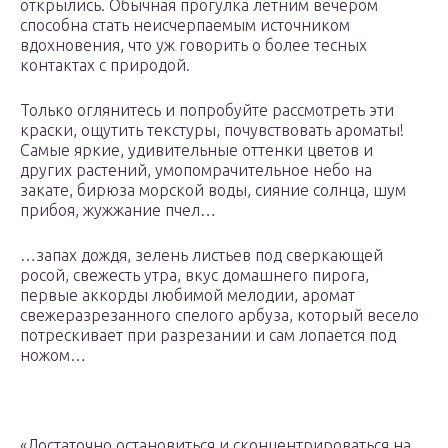
открылись. Обычная прогулка летним вечером
способна стать неисчерпаемым источником
вдохновения, что уж говорить о более тесных
контактах с природой.
Только оглянитесь и попробуйте рассмотреть эти
краски, ощутить текстуры, почувствовать ароматы!
Самые яркие, удивительные оттенки цветов и
других растений, умопомрачительное небо на
закате, бирюза морской воды, сияние солнца, шум
прибоя, жужжание пчел…
…запах дождя, зелень листьев под сверкающей
росой, свежесть утра, вкус домашнего пирога,
первые аккорды любимой мелодии, аромат
свежеразрезанного спелого арбуза, который весело
потрескивает при разрезании и сам лопается под
ножом…
«Достаточно остановиться и сконцентрироваться на