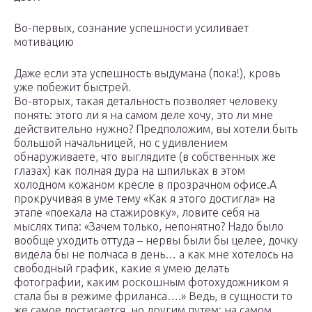
Во-первых, сознание успешности усиливает
мотивацию
Даже если эта успешность выдумана (пока!), кровь
уже побежит быстрей.
Во-вторых, такая детальность позволяет человеку
понять: этого ли я на самом деле хочу, это ли мне
действительно нужно? Предположим, вы хотели быть
большой начальницей, но с удивлением
обнаруживаете, что выглядите (в собственных же
глазах) как полная дура на шпильках в этом
холодном кожаном кресле в прозрачном офисе.А
прокручивая в уме тему «Как я этого достигла» на
этапе «поехала на стажировку», ловите себя на
мыслях типа: «Зачем только, непонятно? Надо было
вообще уходить оттуда – нервы были бы целее, дочку
видела бы не полчаса в день… а как мне хотелось на
свободный график, какие я умею делать
фотографии, каким роскошным фотохудожником я
стала бы в режиме фриланса….» Ведь, в сущности то
же самое достигается, но другим путем: на самом