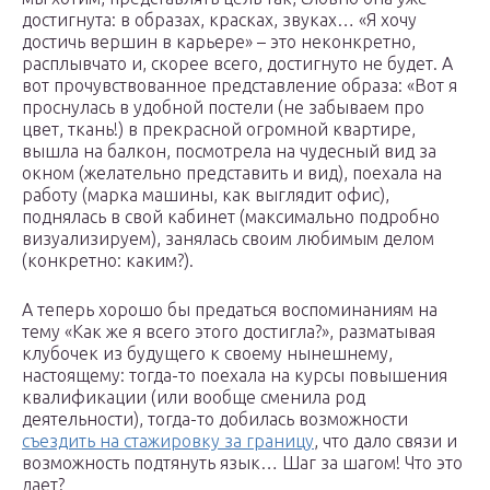
достигнута: в образах, красках, звуках… «Я хочу
достичь вершин в карьере» – это неконкретно,
расплывчато и, скорее всего, достигнуто не будет. А
вот прочувствованное представление образа: «Вот я
проснулась в удобной постели (не забываем про
цвет, ткань!) в прекрасной огромной квартире,
вышла на балкон, посмотрела на чудесный вид за
окном (желательно представить и вид), поехала на
работу (марка машины, как выглядит офис),
поднялась в свой кабинет (максимально подробно
визуализируем), занялась своим любимым делом
(конкретно: каким?).
А теперь хорошо бы предаться воспоминаниям на
тему «Как же я всего этого достигла?», разматывая
клубочек из будущего к своему нынешнему,
настоящему: тогда-то поехала на курсы повышения
квалификации (или вообще сменила род
деятельности), тогда-то добилась возможности
съездить на стажировку за границу
, что дало связи и
возможность подтянуть язык… Шаг за шагом! Что это
дает?