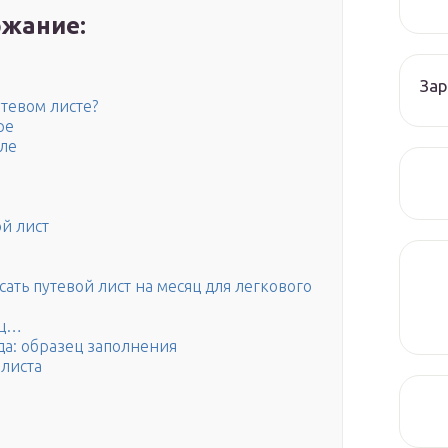
жание:
Зар
утевом листе?
ре
оле
й лист
ать путевой лист на месяц для легкового
яц…
ода: образец заполнения
 листа