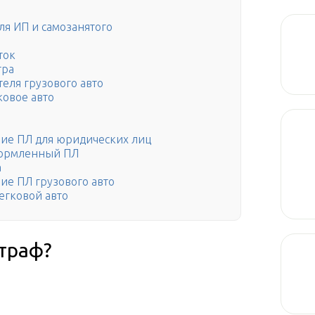
ля ИП и самозанятого
ток
тра
теля грузового авто
ковое авто
вие ПЛ для юридических лиц
формленный ПЛ
а
ие ПЛ грузового авто
легковой авто
штраф?