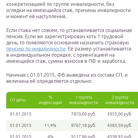
конкретизацией по группе инвалидности, без
оглядки на имеющийся стаж, причины инвалидности
и момент её наступления.
Если стажа нет совсем, то устанавливается социальная
пенсия. Если же зарегистрирован хоть 1 трудовой
день, то появляются основания назначить страховую
пенсию по инвалидности
. Её размер устанавливается
в индивидуальном порядке, с ориентацией на
имеющийся стаж, суммы взносов в ПФ и заработка.
Начиная с 01.01.2015, ФВ выведена из состава СП, и
величина её определяется отдельно:
%
1 группа
2 группа
От даты
индексации
инвалидности
инвалидности
01.01.2015
7870,00 руб.
3935,00 руб.
01.01.2015
11,4%
8767,18 руб.
4383,59 руб.
01.01.2015
4%
9117,86 руб.
4558,93 руб.