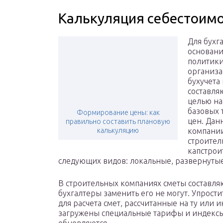
Калькуляция себестоимо
Для бухг
основани
политики
организа
бухучета
составля
целью на
базовых 
Формирование цены: как
цен. Дан
правильно составить плановую
калькуляцию
компании
строител
капстрои
следующих видов: локальные, развернутые
В строительных компаниях сметы составл
бухгалтеры заменить его не могут. Упрос
для расчета смет, рассчитанные на ту или 
загружены специальные тарифы и индексы