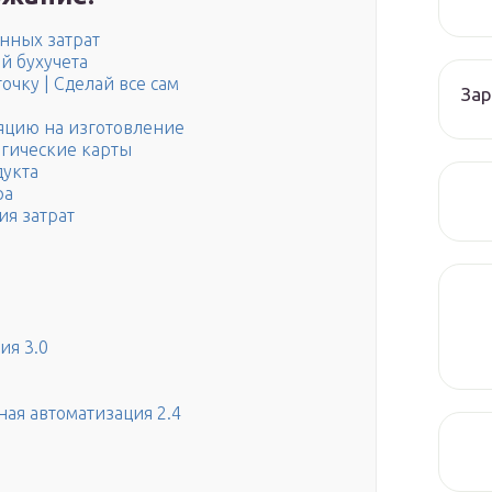
нных затрат
й бухучета
очку | Сделай все сам
Зар
ляцию на изготовление
огические карты
дукта
ра
ия затрат
ия 3.0
ная автоматизация 2.4