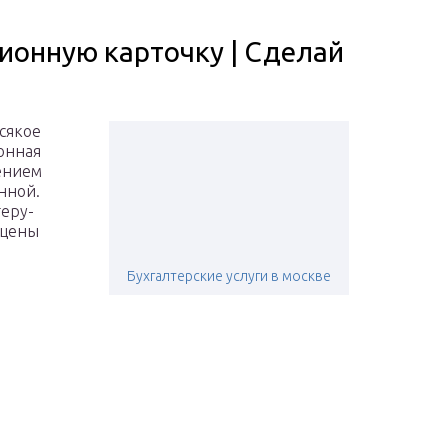
ионную карточку | Сделай
сякое
онная
ением
нной.
теру-
 цены
Бухгалтерские услуги в москве