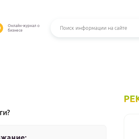
Онлайн-журнал о
U
бизнесе
РЕ
ги?
жание: