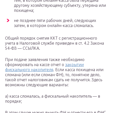
тем, в котором онлайн-касса была передана
другому хозяйствующему субъекту, утеряна или
похищена;
не позднее пяти рабочих дней, следующих
затем, в котором онлайн-касса сломалась.
Общий порядок снятия ККТ с регистрационного
учета в Налоговой службе приведен в ст. 4.2 Закона
54-ФЗ — ССЫЛКА.
При подаче заявления также необходимо
сформировать на кассе отчет о
закрытии
фискального накопителя
. Если касса похищена или
сломана (или если сломан ФН), то, понятное дело,
такой отчет налоговикам сдать не получится. Здесь
возможны следующие варианты:
а) касса сломалась, а фискальный накопитель — в
порядке;
В этом случае нужно вынуть ФН и отнести его в ФНС