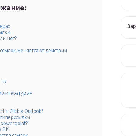
жание:
Зар
зерах
сылки
ли нет?
ссылок меняется от действий
лку
и литературы»
 + Click в Outlook?
 гиперссылки
 powerpoint?
у ВК
ства ссылок