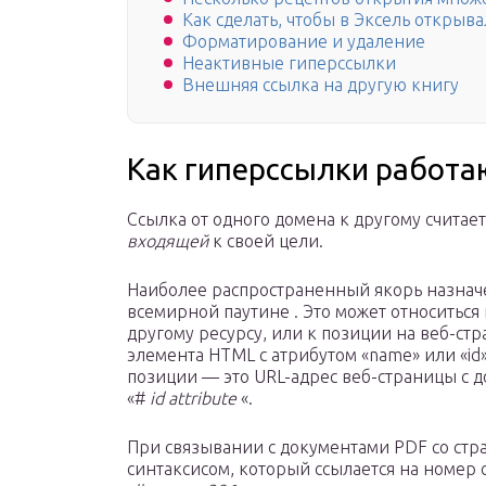
Как сделать, чтобы в Эксель открыв
Форматирование и удаление
Неактивные гиперссылки
Внешняя ссылка на другую книгу
Как гиперссылки работа
Ссылка от одного домена к другому считае
входящей
к своей цели.
Наиболее распространенный якорь назначе
всемирной паутине . Это может относиться
другому ресурсу, или к позиции на веб-ст
элемента HTML с атрибутом «name» или «id
позиции — это URL-адрес веб-страницы 
«#
id attribute
«.
При связывании с документами PDF со ст
синтаксисом, который ссылается на номер