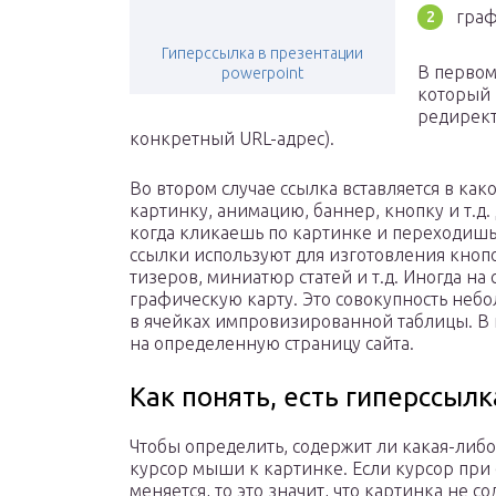
граф
Гиперссылка в презентации
В первом
powerpoint
который 
редирект
конкретный URL-адрес).
Во втором случае ссылка вставляется в ка
картинку, анимацию, баннер, кнопку и т.д.
когда кликаешь по картинке и переходишь
ссылки используют для изготовления кноп
тизеров, миниатюр статей и т.д. Иногда на
графическую карту. Это совокупность неб
в ячейках импровизированной таблицы. В 
на определенную страницу сайта.
Как понять, есть гиперссылк
Чтобы определить, содержит ли какая-либо
курсор мыши к картинке. Если курсор при
меняется, то это значит, что картинка не 