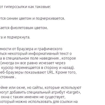
т гиперссылки как таковые:
ся синим цветом и подчеркивается.
ается фиолетовым цветом.
а и подчеркнута.
имости от браузера и графического
аться некоторый информативный текст о
а в специальном поле наведения , которое
(иногда он все равно исчезает через
а курсор перемещается в сторону и назад).
ие веб-браузеры показывают URL. Кроме того,
стояния .
йме или окне, но сайты, которые используют
огут добавить специальный атрибут «target»,
и окна с таким именем не существует,
который можно использовать для ссылки на