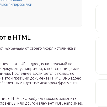
ались гиперссылки
ют в HTML
тся
исходящей
от своего якоря источника и
ния — это URL-адрес, используемый во
 к документу, например, к веб-странице или
ранице. Последнее достигается с помощью
» в этой позиции документа HTML. URL-адрес
с добавленным идентификатором фрагмента —
раницы HTML «
атрибут id
» можно заменить
 страницы или другой элемент PDF, например,