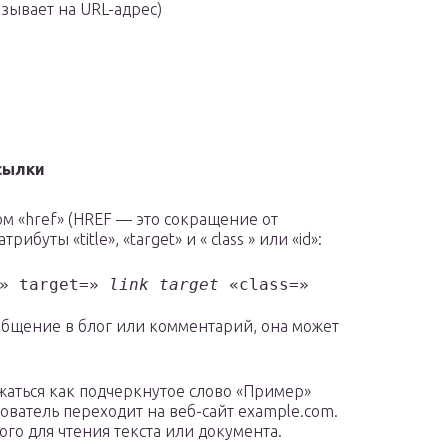
азывает на URL-адрес)
сылки
ом «href» (HREF — это сокращение от
ибуты «title», «target» и « class » или «id»:
» target=»
link target
«class=»
ообщение в блог или комментарий, она может
жаться как подчеркнутое слово «Пример»
ователь переходит на веб-сайт example.com.
ого для чтения текста или документа.