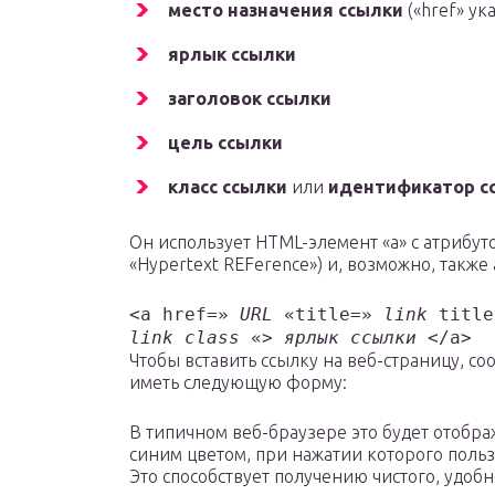
место назначения ссылки
(«href» ук
ярлык ссылки
заголовок ссылки
цель ссылки
класс
ссылки
или
идентификатор с
Он использует HTML-элемент «a» с атрибут
«Hypertext REFerence») и, возможно, также атр
<a href=»
URL
«title=»
link
title
link class
«>
ярлык ссылки
</a>
Чтобы вставить ссылку на веб-страницу, с
иметь следующую форму:
В типичном веб-браузере это будет отобра
синим цветом, при нажатии которого польз
Это способствует получению чистого, удобн