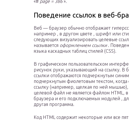
«#
page = 386
».
Поведение ссылок в веб-бр
Веб — браузер обычно отображает гиперсс
например , в другом цвете , шрифт или ст
следующих визуализировать целевые ссылк
называется
оформлением ссылки
. Поведен
языка каскадных таблиц стилей (CSS).
В графическом пользовательском интерф
рисунок
руки,
указывающий на ссылку. В 
ссылки отображаются подчеркнутым синим 
подчеркнутым фиолетовым текстом, когда 
ссылку (например, щелкая по ней мышью), 
целевой файл не является файлом HTML, в
браузера и его
подключаемых модулей
, д
другая программа.
Код HTML содержит некоторые или все пят