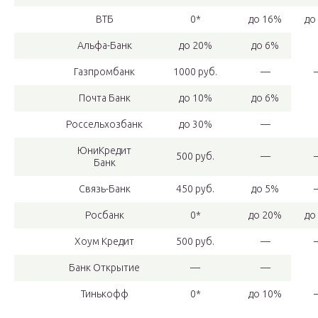
ВТБ
0*
до 16%
до
Альфа-Банк
до 20%
до 6%
Газпромбанк
1000 руб.
—
Почта Банк
до 10%
до 6%
Россельхозбанк
до 30%
—
ЮниКредит
500 руб.
—
Банк
Связь-Банк
450 руб.
до 5%
Росбанк
0*
до 20%
до
Хоум Кредит
500 руб.
—
Банк Открытие
—
—
Тинькофф
0*
до 10%