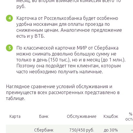
месяц, во втором взимается комиссия всего 10
руб.
Карточка от Россельхозбанка будет особенно
удобна москвичам для оплаты проезда по
сниженным ценам. Аналогичное предложение
есть и у ВТБ.
По классической карточке МИР от Сбербанка
можно снимать довольно большую сумму не
только в день (150 тыс.), но и в месяц (до 1 млн.).
Поэтому она подойдет тем клиентам, которым
часто необходимо получить наличные.
Наглядное сравнение условий обслуживания и
преимуществ всех рассмотренных представлено в
таблице.
%
Карта
Банк
Обслуживание
Кэшбэк
ост
Сбербанк
750/450 руб.
до 30%