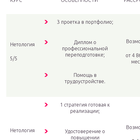
КУРС
ОСОБЕННОСТИ
РАССР
3 проетка в портфолио;
Возм
Диплом о
Нетология
профессиональной
переподготовке;
от 4 8
5/5
мес
Помощь в
трудоустройстве.
1 стратегия готовая к
реализации;
Возм
Нетология
Удостоверение о
повышении