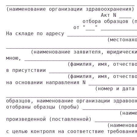
__________________________________________

(наименование организации здравоохранения)

                               Акт N ____

                         отбора образцов (п
                      от "___" ____________
На складе по адресу _______________________
                                 (местонахо
___________________________________________
        (наименование заявителя, юридически
мною, _____________________________________
                    (фамилия, имя, отчество
в присутствии _____________________________
                    (фамилия, имя, отчество
на основании направления N ________________
                             (номер и дата 
___________________________________________
образцов, наименование организации здравоох
отобраны образцы (пробы) __________________
                                     (наиме
произведенной (поставленной) ______________
                                 (наименова
с целью контроля на соответствие требования