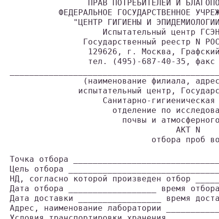
                ПРАВ ПОТРЕБИТЕЛЕЙ И БЛАГОП
          ФЕДЕРАЛЬНОЕ ГОСУДАРСТВЕННОЕ УЧРЕ
             "ЦЕНТР ГИГИЕНЫ И ЭПИДЕМИОЛОГИ
                   Испытательный центр ГСЭ
               Государственный реестр N РО
                129626, г. Москва, Графски
                тел. (495)-687-40-35, факс
__________________________________________
               (наименование филиала, адре
              испытательный центр, Государ
                   Санитарно-гигиеническая
                     отделение по исследов
                       почвы и атмосферног
                                  АКТ N
                             отбора проб в
                                          
Точка отбора _____________________________
Цель отбора ______________________________
НД, согласно которой произведен отбор ____
Дата отбора __________________ время отбор
Дата доставки _________________ время дост
Адрес, наименование лаборатории __________
Условия транспортировки хранения _________