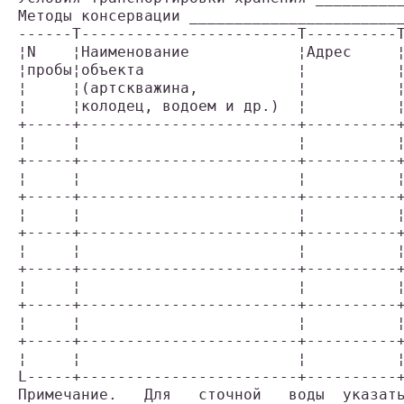
Методы консервации _______________________
------T------------------------T----------
¦N    ¦Наименование            ¦Адрес     
¦пробы¦объекта                 ¦          
¦     ¦(артскважина,           ¦          
¦     ¦колодец, водоем и др.)  ¦          
+-----+------------------------+----------
¦     ¦                        ¦          
+-----+------------------------+----------
¦     ¦                        ¦          
+-----+------------------------+----------
¦     ¦                        ¦          
+-----+------------------------+----------
¦     ¦                        ¦          
+-----+------------------------+----------
¦     ¦                        ¦          
+-----+------------------------+----------
¦     ¦                        ¦          
+-----+------------------------+----------
¦     ¦                        ¦          
L-----+------------------------+----------
Примечание.   Для   сточной   воды  указат