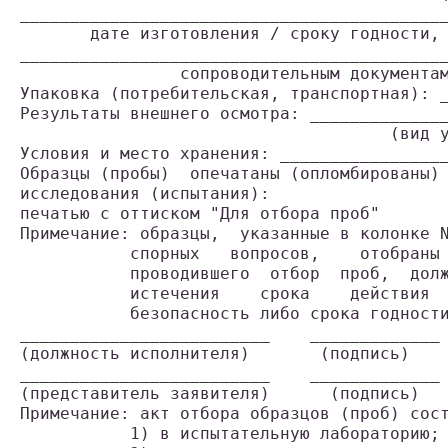
___________________________________________
       дате изготовления / сроку годности, 
___________________________________________
                сопроводительным документам
Упаковка (потребительская, транспортная): _
Результаты внешнего осмотра: ______________
                                     (вид у
Условия и место хранения: _________________
Образцы (пробы)  опечатаны (опломбированы) 
исследования (испытания):

печатью с оттиском "Для отбора проб"

Примечание: образцы,  указанные в колонке N
           спорных   вопросов,    отобраны 
           проводившего  отбор  проб,  долж
           истечения    срока    действия  
           безопасность либо срока годности
_________________________    _____________ 
(должность исполнителя)       (подпись)    
_________________________    _____________ 
(представитель заявителя)      (подпись)   
Примечание: акт отбора образцов (проб) сост
           1) в испытательную лабораторию;
