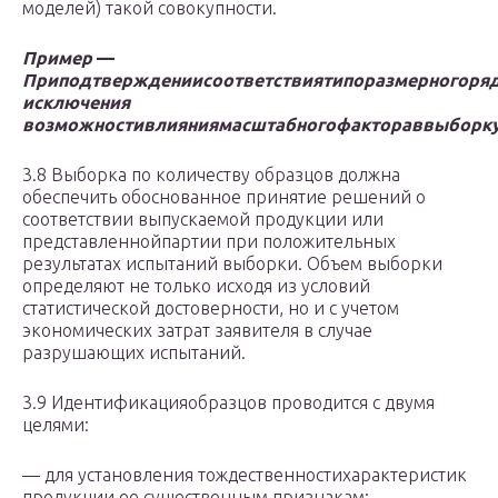
моделей) такой совокупности.
Пример
—
При
подтверждении
соответствия
типоразмерного
ря
исключения
возможности
влияния
масштабного
фактора
в
выборк
3.8 Выборка по количеству образцов должна
обеспечить обоснованное принятие решений о
соответствии выпускаемой продукции или
представленнойпартии при положительных
результатах испытаний выборки. Объем выборки
определяют не только исходя из условий
статистической достоверности, но и с учетом
экономических затрат заявителя в случае
разрушающих испытаний.
3.9 Идентификацияобразцов проводится с двумя
целями:
— для установления тождественностихарактеристик
продукции ее существенным признакам;