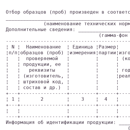
                                           
                                           
Отбор образцов (проб) произведен в соответс
___________________________________________
             (наименование технических норм
Дополнительные сведения: __________________
                                (гамма-фон 
-------------------------------------------
¦ N ¦  Наименование  ¦ Единица ¦Размер¦    
¦п/п¦образцов (проб) ¦измерения¦партии¦изго
¦   ¦  проверяемой   ¦         ¦      ¦ (ко
¦   ¦ продукции, ее  ¦         ¦      ¦    
¦   ¦   реквизиты    ¦         ¦      ¦ год
¦   ¦ (изготовитель, ¦         ¦      ¦реал
¦   ¦ штриховой код, ¦         ¦      ¦    
¦   ¦ состав и др.)  ¦         ¦      ¦    
+---+----------------+---------+------+----
¦ 1 ¦       2        ¦    3    ¦  4   ¦    
+---+----------------+---------+------+----
¦   ¦                ¦         ¦      ¦    
----+----------------+---------+------+----
Информация об идентификации продукции: ____
                                          (