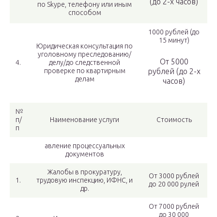
(до 2-х часов)
по Skype, телефону или иным
способом
1000 рублей (до
15 минут)
Юридическая консультация по
уголовному преследованию/
От 5000
4.
делу/до следственной
проверке по квартирным
рублей (до 2-х
делам
часов)
№
п/
Наименование услуги
Стоимость
п
авление процессуальных
документов
Жалобы в прокуратуру,
От 3000 рублей
1.
трудовую инспекцию, ИФНС, и
до 20 000 рулей
др.
От 7000 рублей
до 30 000