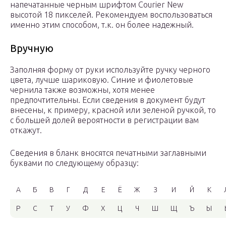
напечатанные черным шрифтом Courier New
высотой 18 пикселей. Рекомендуем воспользоваться
именно этим способом, т.к. он более надежный.
Вручную
Заполняя форму от руки используйте ручку черного
цвета, лучше шариковую. Синие и фиолетовые
чернила также возможны, хотя менее
предпочтительны. Если сведения в документ будут
внесены, к примеру, красной или зеленой ручкой, то
с большей долей вероятности в регистрации вам
откажут.
Сведения в бланк вносятся печатными заглавными
буквами по следующему образцу:
А
Б
В
Г
Д
Е
Ё
Ж
З
И
Й
К
Р
С
Т
У
Ф
Х
Ц
Ч
Ш
Щ
Ъ
Ы