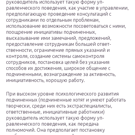
руководитель использует такую форму уп­
равленческого поведения, как участие в управлении,
предполага­ющую проведение консультаций с
сотрудниками по отдельным проблемам,
использование возможности посоветоваться с ними,
поощрение инициативы подчиненных,
высказывание ими замеча­ний, предложений,
предоставление сотрудникам большей ответ­
ственности, ограничение прямых указаний и
контроля, создание системы самоконтроля
сотрудников, постановка целей без указа­ния
способов их достижения, широкое общение с
подчиненными, вознаграждение за активность,
инициативность, хорошую работу.
При высоком уровне психологического разви­тия
подчиненных (подчиненные хотят и умеют работать
твор­чески, среди них есть экстраспециалисты,
ответственные, ини­циативные работники)
руководитель использует такую форму уп­
равленческого поведения, как передача
полномочий. Она предпо­лагает постановку