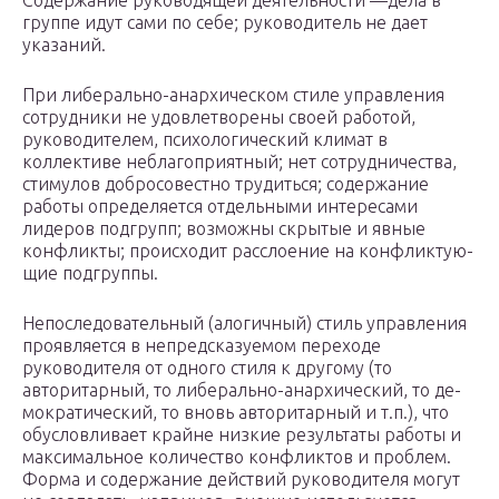
Содержание руководящей деятельности —дела в
группе идут сами по себе; руководитель не дает
указаний.
При либерально-анархическом стиле управления
сотрудники не удовлетворены своей работой,
руководителем, психологичес­кий климат в
коллективе неблагоприятный; нет сотрудничества,
стимулов добросовестно трудиться; содержание
работы определя­ется отдельными интересами
лидеров подгрупп; возможны скры­тые и явные
конфликты; происходит расслоение на конфликтую­
щие подгруппы.
Непоследовательный (алогичный) стиль управления
проявляет­ся в непредсказуемом переходе
руководителя от одного стиля к другому (то
авторитарный, то либерально-анархический, то де­
мократический, то вновь авторитарный и т.п.), что
обусловлива­ет крайне низкие результаты работы и
максимальное количество конфликтов и проблем.
Форма и содержание действий руководи­теля могут