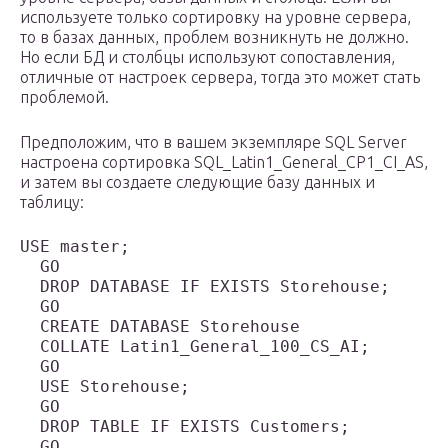
используете только сортировку на уровне сервера,
то в базах данных, проблем возникнуть не должно.
Но если БД и столбцы используют сопоставления,
отличные от настроек сервера, тогда это может стать
проблемой.
Предположим, что в вашем экземпляре SQL Server
настроена сортировка SQL_Latin1_General_CP1_CI_AS,
и затем вы создаете следующие базу данных и
таблицу:
USE master;

  GO

  DROP DATABASE IF EXISTS Storehouse;

  GO

  CREATE DATABASE Storehouse

  COLLATE Latin1_General_100_CS_AI;

  GO

  USE Storehouse;

  GO

  DROP TABLE IF EXISTS Customers;

  GO
