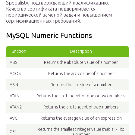
Specialist», подтверждающий квалификацию.
Качество сертификата поддерживается
периодической заменой задач и повышением
сертификационных требований.
MySQL Numeric Functions
Function
Description
ABS
Returns the absolute value of a number
ACOS
Returns the arc cosine of a number
ASIN
Returns the arc sine of a number
ATAN
Returns the arc tangent of one or two numbers
ATAN2
Returns the arc tangent of two numbers
AVG
Returns the average value of an expression
Returns the smallest integer value that is >= to
CEIL
a number