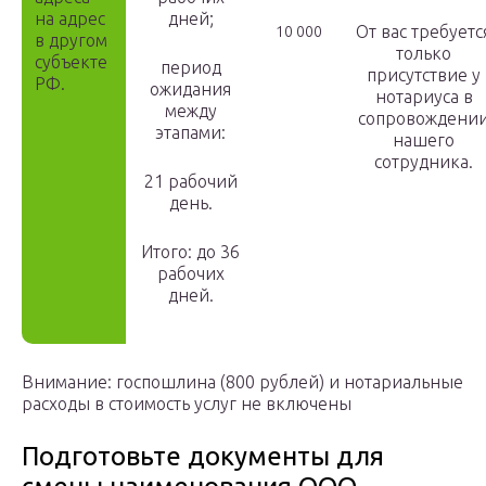
на адрес
дней;
От вас требуетс
10 000
в другом
только
субъекте
период
присутствие у
РФ.
ожидания
нотариуса в
между
сопровождени
этапами:
нашего
сотрудника.
21 рабочий
день.
Итого: до 36
рабочих
дней.
Внимание: госпошлина (800 рублей) и нотариальные
расходы в стоимость услуг не включены
Подготовьте документы для