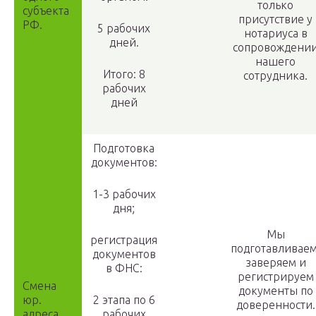
только
субъекта
присутствие у
РФ.
5 рабочих
нотариуса в
дней.
сопровождени
нашего
Итого: 8
сотрудника.
рабочих
дней
Подготовка
документов:
1-3 рабочих
дня;
Мы
регистрация
подготавливаем
документов
заверяем и
в ФНС:
регистрируем
Смена
документы по
юр.
2 этапа по 6
доверенности.
адреса
рабочих