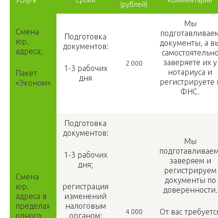
Услуга
Сроки
Комментарий
(рублей)
Мы
Смена
подготавливае
Подготовка
юр.
документы, а в
документов:
адреса;
самостоятельн
заверяете их у
2 000
1-3 рабочих
нотариуса и
Пакет
дня
регистрируете 
«Эконом»
ФНС.
Подготовка
документов:
Мы
подготавливаем
1-3 рабочих
заверяем и
дня;
регистрируем
Смена
документы по
юр.
регистрация
доверенности.
адреса в
изменений
пределах
налоговым
От вас требуетс
4 000
одного
органом: