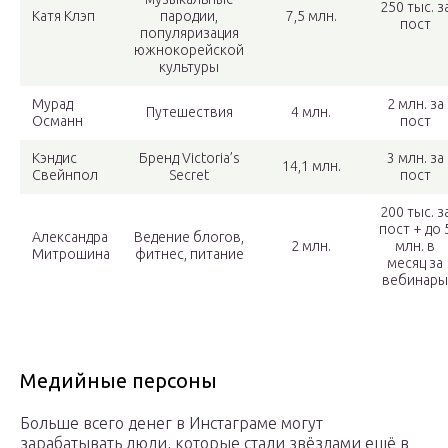
250 тыс. з
Катя Клэп
пародии,
7,5 млн.
пост
популяризация
южнокорейской
культуры
Мурад
2 млн. за
Путешествия
4 млн.
Османн
пост
Кэндис
Бренд Victoria’s
3 млн. за
14,1 млн.
Свейнпол
Secret
пост
200 тыс. з
пост + до 
Александра
Ведение блогов,
2 млн.
млн. в
Митрошина
фитнес, питание
месяц за
вебинары
Медийные персоны
Больше всего денег в Инстаграме могут
зарабатывать люди, которые стали звёздами ещё в