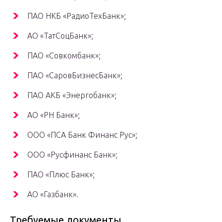
ПАО НКБ «РадиоТехБанк»;
АО «ТатСоцБанк»;
ПАО «Совкомбанк»;
ПАО «СаровБизнесБанк»;
ПАО АКБ «Энергобанк»;
АО «РН Банк»;
ООО «ПСА Банк Финанс Рус»;
ООО «Русфинанс Банк»;
ПАО «Плюс Банк»;
АО «Газбанк».
Требуемые документы