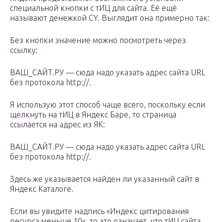
специальной кнопки с тИЦ для сайта. Её ещё
называют денежкой
CY
. Выглядит она примерно так:
Без кнопки значение можно посмотреть через
ссылку:
ВАШ_САЙТ.РУ
— сюда надо указать адрес сайта URL
без протокола
http://
.
Я использую этот способ чаще всего, поскольку если
щелкнуть на тИЦ в Яндекс Баре, то страница
ссылается на адрес из ЯК:
ВАШ_САЙТ.РУ
— сюда надо указать адрес сайта URL
без протокола
http://
.
Здесь же указывается найден ли указанный сайт в
Яндекс Каталоге.
Если вы увидите надпись «
Индекс цитирования
ресурса меньше 10
«, то это означает, что тИЦ сайта