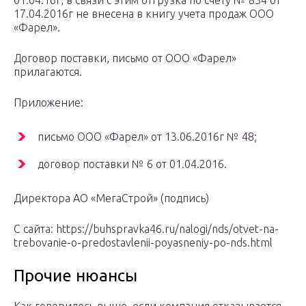
01.04.16г, в связи с этим отгрузка по счету № 834 от
17.04.2016г не внесена в книгу учета продаж ООО
«Фарел».
Договор поставки, письмо от ООО «Фарел»
прилагаются.
Приложение:
письмо ООО «Фарел» от 13.06.2016г № 48;
договор поставки № 6 от 01.04.2016.
Директора АО «МегаСтрой» (подпись)
С сайта: https://buhspravka46.ru/nalogi/nds/otvet-na-
trebovanie-o-predostavlenii-poyasneniy-po-nds.html
Прочие нюансы