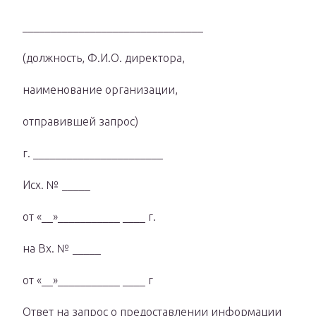
________________________________
(должность, Ф.И.О. директора,
наименование организации,
отправившей запрос)
г. _______________________
Исх. № _____
от «__»___________ ____ г.
на Вх. № _____
от «__»___________ ____ г
Ответ на запрос о предоставлении информации