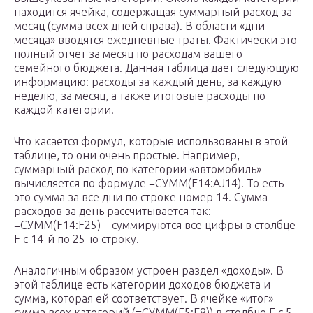
находится ячейка, содержащая суммарный расход за
месяц (сумма всех дней справа). В области «дни
месяца» вводятся ежедневные траты. Фактически это
полный отчет за месяц по расходам вашего
семейного бюджета. Данная таблица дает следующую
информацию: расходы за каждый день, за каждую
неделю, за месяц, а также итоговые расходы по
каждой категории.
Что касается формул, которые использованы в этой
таблице, то они очень простые. Например,
суммарный расход по категории «автомобиль»
вычисляется по формуле =СУММ(F14:AJ14). То есть
это сумма за все дни по строке номер 14. Сумма
расходов за день рассчитывается так:
=СУММ(F14:F25) – суммируются все цифры в столбце
F c 14-й по 25-ю строку.
Аналогичным образом устроен раздел «доходы». В
этой таблице есть категории доходов бюджета и
сумма, которая ей соответствует. В ячейке «итог»
сумма всех категорий (=СУММ(E5:E8)) в столбце Е с 5-