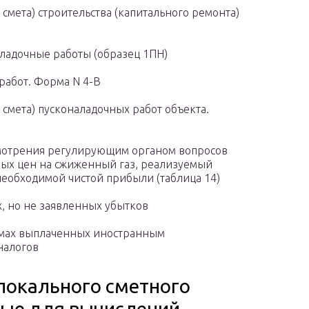
смета) строительства (капитального ремонта)
ладочные работы (образец 1ПН)
работ. Форма N 4-В
смета) пусконаладочных работ объекта.
мотрения регулирующим органом вопросов
ных цен на сжиженный газ, реализуемый
необходимой чистой прибыли (таблица 14)
, но не заявленных убытков
ммах выплаченных иностранным
налогов
локального сметного
ные для вычислений