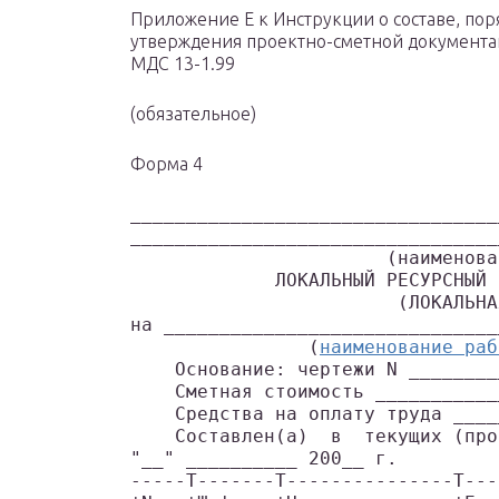
Приложение Е к Инструкции о составе, пор
утверждения проектно-сметной документа
МДС 13-1.99
(обязательное)
Форма 4
_________________________________
_________________________________
                       (наименова
             ЛОКАЛЬНЫЙ РЕСУРСНЫЙ 
                        (ЛОКАЛЬНА
на ______________________________
                (
наименование раб
    Основание: чертежи N ________
    Сметная стоимость ___________
    Средства на оплату труда ____
    Составлен(а)  в  текущих (про
"__" __________ 200__ г.
-----T-------T---------------T---