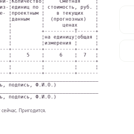
ни-¦Количество¦     Сметная     ¦
из-¦единиц по ¦ стоимость, руб. ¦
е- ¦проектным ¦    в текущих    ¦
   ¦данным    ¦  (прогнозных)   ¦
   ¦          ¦      ценах      ¦
   ¦          +----------T------+
   ¦          ¦на единицу¦общая ¦
   ¦          ¦измерения ¦      ¦
---+----------+----------+------+
   ¦     5    ¦     6    ¦  7   ¦
---+----------+----------+------+
   ¦          ¦          ¦      ¦
---+----------+----------+-------
_________________________________
ь, подпись, Ф.И.О.)
_________________________________
ь, подпись, Ф.И.О.)
 сейчас. Пригодится.