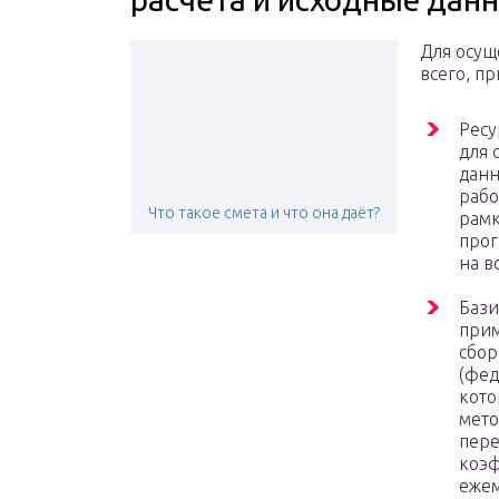
Для осущ
всего, п
Ресу
для 
данн
рабо
Что такое смета и что она даёт?
рамк
прог
на в
Бази
прим
сбор
(фед
кото
мето
пере
коэф
ежем