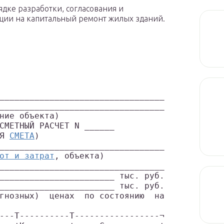
ядке разработки, согласования и
ции на капитальный ремонт жилых зданий.
_________________________________
_________________________________
ние объекта)
СМЕТНЫЙ РАСЧЕТ N ______
Я 
СМЕТА
)
_________________________________
от и затрат
, объекта)
_________________________________
_______________________ тыс. руб.
_______________________ тыс. руб.
гнозных)  ценах  по состоянию  на
---T----------T-----------------¬