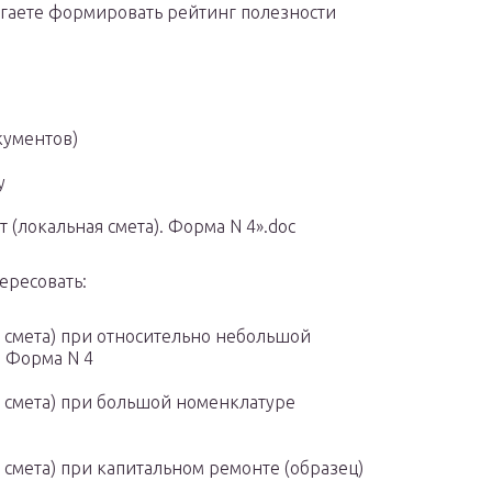
огаете формировать рейтинг полезности
кументов)
у
(локальная смета). Форма N 4».doc
ересовать:
 смета) при относительно небольшой
. Форма N 4
 смета) при большой номенклатуре
 смета) при капитальном ремонте (образец)