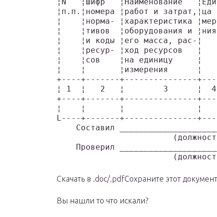
¦N   ¦Шифр   ¦Наименование   ¦Еди
¦п.п.¦номера ¦работ и затрат,¦ца 
¦    ¦норма- ¦характеристика ¦мер
¦    ¦тивов  ¦оборудования и ¦ния
¦    ¦и коды ¦его масса, рас-¦   
¦    ¦ресур- ¦ход ресурсов   ¦   
¦    ¦сов    ¦на единицу     ¦   
¦    ¦       ¦измерения      ¦   
+----+-------+---------------+---
¦ 1  ¦   2   ¦        3      ¦  4
+----+-------+---------------+---
¦    ¦       ¦               ¦   
L----+-------+---------------+---
    Составил ____________________
                        (должност
    Проверил ____________________
                        (должност
Скачать в .doc/.pdfСохраните этот документ
Вы нашли то что искали?