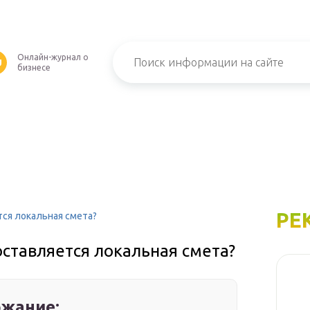
Онлайн-журнал о
U
бизнесе
РЕ
тся локальная смета?
оставляется локальная смета?
жание: