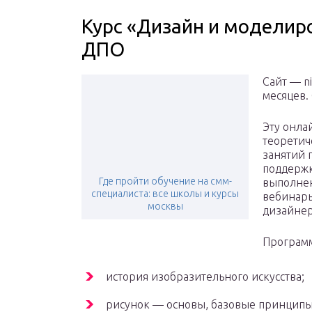
Курс «Дизайн и модели
ДПО
Сайт — n
месяцев.
Эту онла
теоретич
занятий 
поддержк
Где пройти обучение на смм-
выполне
специалиста: все школы и курсы
вебинары
москвы
дизайнер
Программ
история изобразительного искусства;
рисунок — основы, базовые принципы, 