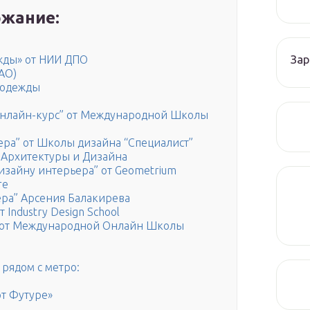
жание:
Зар
жды» от НИИ ДПО
АО)
 одежды
онлайн-курс” от Международной Школы
ра” от Школы дизайна “Специалист”
 Архитектуры и Дизайна
дизайну интерьера” от Geometrium
re
ра” Арсения Балакирева
Industry Design School
Я” от Международной Онлайн Школы
рядом с метро:
т Футуре»