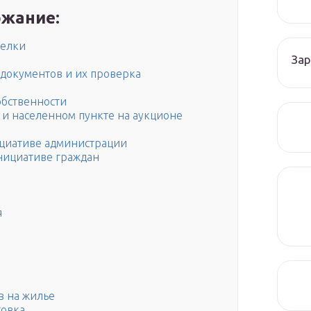
жание:
делки
Зар
 документов и их проверка
обственности
 и населенном пункте на аукционе
циативе администрации
нициативе граждан
я
в на жилье
товка