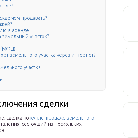
ренде?
ежде чем продавать?
ажей?
млю в аренде
а земельный участок?
 (МФЦ)
порт земельного участка через интернет?
мельного участка
жи
ключения сделки
е, сделка по
купле-продаже земельного
ствления, состоящий из нескольких
ов.