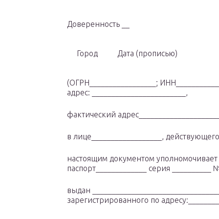
Доверенность __
Город
Дата (прописью)
(ОГРН_________________; ИНН__________
адрес: ________________________,
фактический адрес_____________________
в лице__________________, действующего
настоящим документом уполномочивает (
паспорт_____________ серия __________ №
выдан ________________________________
зарегистрированного по адресу:________