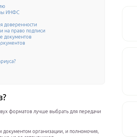
ию
аны ИНФС
я доверенности
и на право подписи
е документов
документов
ариуса?
з?
двух форматов лучше выбрать для передачи
им документом организации, и полномочия,