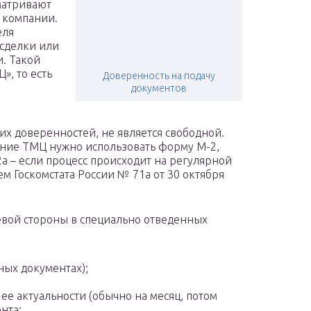
матривают
 компании.
еля
 сделки или
и. Такой
», то есть
Доверенность на подачу
документов
гих доверенностей, не является свободной.
ение ТМЦ нужно использовать форму М-2,
2а – если процесс происходит на регулярной
м Госкомстата России № 71а от 30 октября
цевой стороны в специально отведенных
вных документах);
 ее актуальности (обычно на месяц, потом
нта;