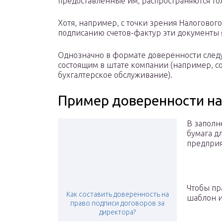
предоставленные им, распространяются тол
Хотя, например, с точки зрения Налоговог
подписанию счетов-фактур эти документы я
Однозначно в формате доверенности следу
состоящим в штате компании (например, 
бухгалтерское обслуживание).
Пример доверенности на
В заполн
бумага д
предприя
Чтобы пр
Как составить доверенность на
шаблон и
право подписи договоров за
директора?