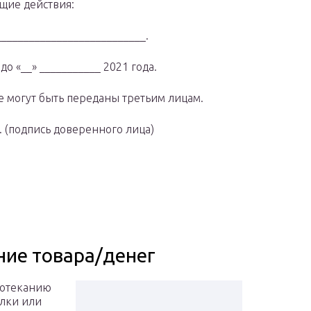
щие действия:
__________________________.
о «__» ___________ 2021 года.
 могут быть переданы третьим лицам.
. (подпись доверенного лица)
ние товара/денег
ротеканию
елки или