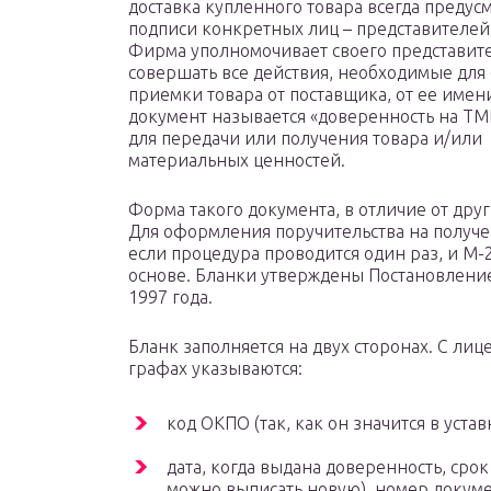
доставка купленного товара всегда предус
подписи конкретных лиц – представителей
Фирма уполномочивает своего представит
совершать все действия, необходимые для
приемки товара от поставщика, от ее имен
документ называется «доверенность на ТМЦ
для передачи или получения товара и/или
материальных ценностей.
Форма такого документа, в отличие от дру
Для оформления поручительства на получ
если процедура проводится один раз, и М-
основе. Бланки утверждены Постановление
1997 года.
Бланк заполняется на двух сторонах. С ли
графах указываются:
код ОКПО (так, как он значится в уста
дата, когда выдана доверенность, срок
можно выписать новую), номер докуме