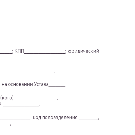
______; КПП_________________; юридический
______________________,
 на основании Устава_______,
кого)__________________,
 _______________,
_____________, код подразделения ________,
____,