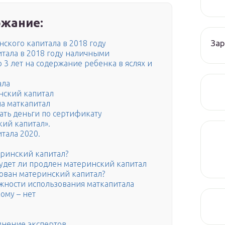
жание:
Зар
ского капитала в 2018 году
тала в 2018 году наличными
 3 лет на содержание ребенка в яслях и
ала
нский капитал
а маткапитал
ать деньги по сертификату
ий капитал».
тала 2020.
еринский капитал?
удет ли продлен материнский капитал
ован материнский капитал?
жности использования маткапитала
ому – нет
мнение экспертов